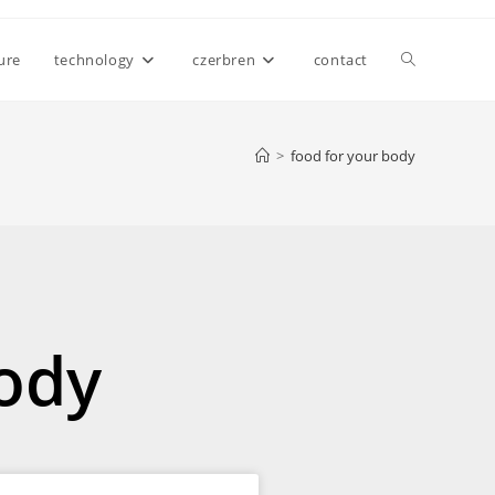
ure
technology
czerbren
contact
>
food for your body
body